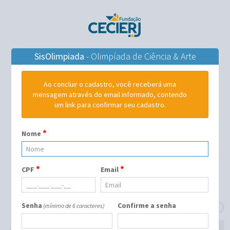
SisOlimpiada
- Olimpíada de Ciência & Arte
Ao concluir o cadastro, você receberá uma
mensagem através do email informado, contendo
um link para confirmar seu cadastro.
*
Nome
*
*
CPF
Email
Senha
Confirme a senha
(mínimo de 6 caracteres)